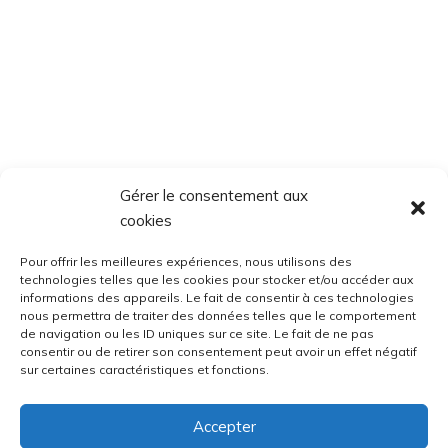
Gérer le consentement aux
cookies
Pour offrir les meilleures expériences, nous utilisons des
technologies telles que les cookies pour stocker et/ou accéder aux
informations des appareils. Le fait de consentir à ces technologies
nous permettra de traiter des données telles que le comportement
de navigation ou les ID uniques sur ce site. Le fait de ne pas
consentir ou de retirer son consentement peut avoir un effet négatif
sur certaines caractéristiques et fonctions.
Accepter