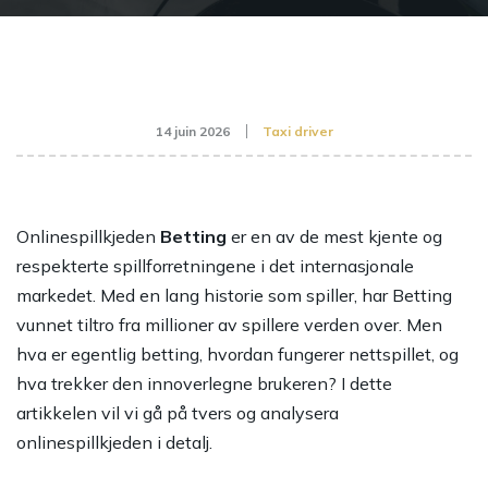
14 juin 2026
Taxi driver
Onlinespillkjeden
Betting
er en av de mest kjente og
respekterte spillforretningene i det internasjonale
markedet. Med en lang historie som spiller, har Betting
vunnet tiltro fra millioner av spillere verden over. Men
hva er egentlig betting, hvordan fungerer nettspillet, og
hva trekker den innoverlegne brukeren? I dette
artikkelen vil vi gå på tvers og analysera
onlinespillkjeden i detalj.