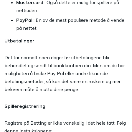
Mastercard
: Også dette er mulig for spillere på
nettsiden.
PayPal
: En av de mest populære metode å vende
på nettet.
Utbetalinger
Det tar normalt noen dager før utbetalingene blir
behandlet og sendt til bankkontoen din. Men om du har
muligheten å bruke Pay Pal eller andre liknende
betaliingsmetoder, så kan det være en raskere og mer
bekvem måte å motta dine penge.
Spilleregistrering
Registre på Betting er ikke vanskelig i det hele tatt. Følg
denne instruksjonene: