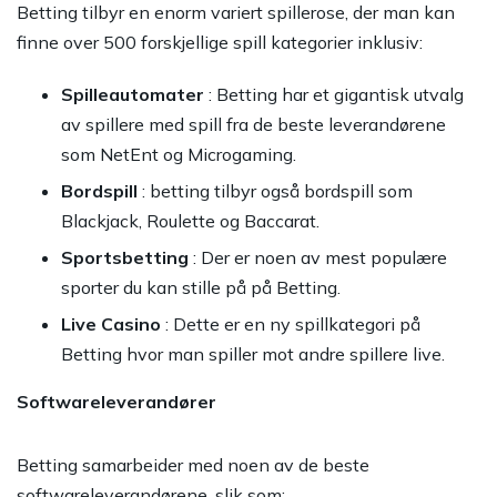
Betting tilbyr en enorm variert spillerose, der man kan
finne over 500 forskjellige spill kategorier inklusiv:
Spilleautomater
: Betting har et gigantisk utvalg
av spillere med spill fra de beste leverandørene
som NetEnt og Microgaming.
Bordspill
: betting tilbyr også bordspill som
Blackjack, Roulette og Baccarat.
Sportsbetting
: Der er noen av mest populære
sporter du kan stille på på Betting.
Live Casino
: Dette er en ny spillkategori på
Betting hvor man spiller mot andre spillere live.
Softwareleverandører
Betting samarbeider med noen av de beste
softwareleverandørene, slik som: