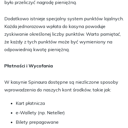
było przeliczyć nagrodę pieniężną.
Dodatkowo istnieje specjalny system punktów lojalnych.
Każda jednorazowa wpłata do kasyna powoduje
zyskiwanie określonej liczby punktów. Warto pamiętać,
że każdy z tych punktów może być wymieniony na
odpowiednią kwotę pieniężną.
Płatności i Wycofania
W kasynie Spinaura dostępne są niezliczone sposoby
wprowadzenia do naszych kont środków, takie jak:
Kart płatnicza
e-Wallety (np. Neteller)
Bilety prepagowane