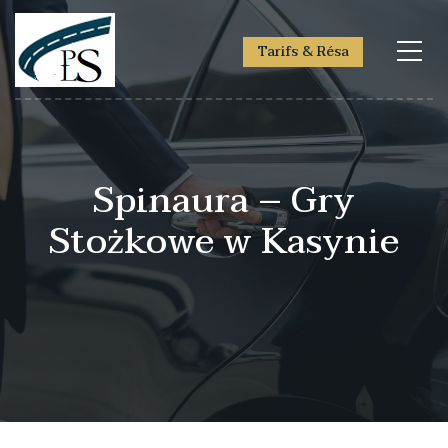
Tarifs & Résa
Spinaura – Gry
Stożkowe w Kasynie