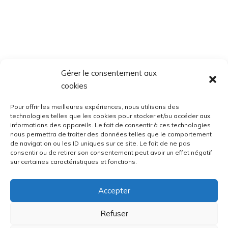
Gérer le consentement aux
cookies
Pour offrir les meilleures expériences, nous utilisons des
technologies telles que les cookies pour stocker et/ou accéder aux
informations des appareils. Le fait de consentir à ces technologies
nous permettra de traiter des données telles que le comportement
de navigation ou les ID uniques sur ce site. Le fait de ne pas
consentir ou de retirer son consentement peut avoir un effet négatif
sur certaines caractéristiques et fonctions.
Accepter
Refuser