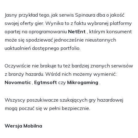
Jasny przykład tego, jak serwis Spinaura dba o jakość
swojej oferty gier. Wynika to z faktu wybranej platformy
opartej na oprogramowaniu
NetEnt
, którym konsument
może się spodziewać jednocześnie nieustannych
uaktualnień dostępnego portfolio.
Oczywiście nie brakuje tu też bardziej znanych serwisów
z branży hazardu. Wśród nich możemy wymienić:
Novomatic
,
Egtmsoft
czy
Mikrogaming
.
Wszyscy poszukiwacze szukających gry hazardowej
mogą poczuć się w pełni bezpiecznie.
Wersja Mobilna