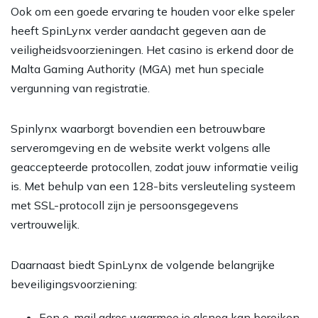
Ook om een goede ervaring te houden voor elke speler
heeft SpinLynx verder aandacht gegeven aan de
veiligheidsvoorzieningen. Het casino is erkend door de
Malta Gaming Authority (MGA) met hun speciale
vergunning van registratie.
Spinlynx waarborgt bovendien een betrouwbare
serveromgeving en de website werkt volgens alle
geaccepteerde protocollen, zodat jouw informatie veilig
is. Met behulp van een 128-bits versleuteling systeem
met SSL-protocoll zijn je persoonsgegevens
vertrouwelijk.
Daarnaast biedt SpinLynx de volgende belangrijke
beveiligingsvoorziening:
Een e-mail adres waarmee je alsnog kan bereiken