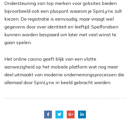
Ondersteuning van top merken voor goksites bieden
bijvoorbeeld ook een pluspunt waarom je SpinLynx zult
kiezen. De registratie is eenvoudig, maar vraagt wel
gegevens door over identiteit en leeftijd. Spelfondsen
kunnen worden bespaard om later met veel winst te
gaan spelen.
Het online casino geeft blijk van een vlotte
aanwezigheid op het mobiele platform wat nog meer
deel uitmaakt van moderne ondernemingsprocessen die
allemaal door SpinLynx in beeld gebracht werden.