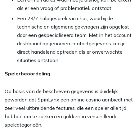
als er een vraag of problematiek ontstaat
Een 24/7 hulpgesprek via chat, waarbij de
technische en algemene gokvragen zijn opgelost
door een gespecialiseerd team. Met in het account
dashboard opgenomen contactgegevens kun je
direct handelend optreden als er onverwachte
situaties ontstaan.
Spelerbeoordeling
Op basis van de beschreven gegevens is duidelijk
geworden dat SpinLynx een online casino aanbiedt met
zeer veel uitbreidende features, die een speler alle tijd
hebben om te zoeken en gokken in verschillende
spelcategorieën.