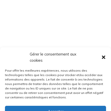
Gérer le consentement aux
cookies
Pour offrir les meilleures expériences, nous utilisons des
technologies telles que les cookies pour stocker et/ou accéder aux
informations des appareils. Le fait de consentir à ces technologies
nous permettra de traiter des données telles que le comportement
de navigation ou les ID uniques sur ce site. Le fait de ne pas
consentir ou de retirer son consentement peut avoir un effet négatif
sur certaines caractéristiques et fonctions.