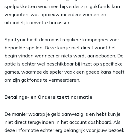
spelpakketten waarmee hij verder zijn gokfonds kan
vergrooten, wat opnieuw meerdere vormen en
uiteindelijk omvatte bonussen.
SpinLynx biedt daarnaast reguliere kampagnes voor
bepaalde spellen. Deze kun je niet direct vanaf het
begin vinden wanneer er niets wordt aangeboden. De
optie is echter wel beschikbaar bij inzet op specifieke
games, waarmee de speler vaak een goede kans heeft
om zijn gokfonds te vermeerderen.
Betalings- en Onderuitzettinormatie
De manier waarop je geld aanwezig is en hebt kun je
niet direct terugvinden in het account dashboard. Als
deze informatie echter erg belangrijk voor jouw bezoek