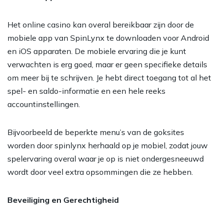
Het online casino kan overal bereikbaar zijn door de
mobiele app van SpinLynx te downloaden voor Android
en iOS apparaten. De mobiele ervaring die je kunt
verwachten is erg goed, maar er geen specifieke details
om meer bij te schrijven. Je hebt direct toegang tot al het
spel- en saldo-informatie en een hele reeks
accountinstellingen.
Bijvoorbeeld de beperkte menu’s van de goksites
worden door spinlynx herhaald op je mobiel, zodat jouw
spelervaring overal waar je op is niet ondergesneeuwd
wordt door veel extra opsommingen die ze hebben.
Beveiliging en Gerechtigheid