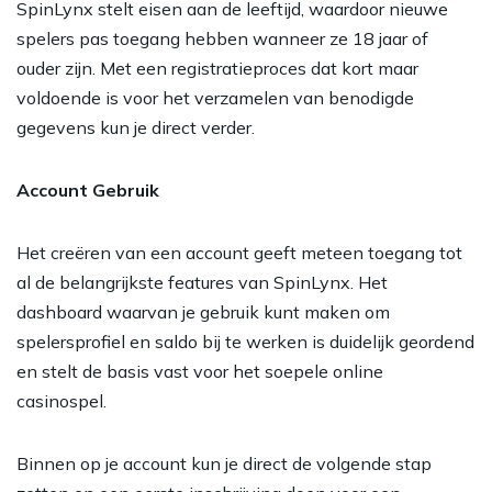
SpinLynx stelt eisen aan de leeftijd, waardoor nieuwe
spelers pas toegang hebben wanneer ze 18 jaar of
ouder zijn. Met een registratieproces dat kort maar
voldoende is voor het verzamelen van benodigde
gegevens kun je direct verder.
Account Gebruik
Het creëren van een account geeft meteen toegang tot
al de belangrijkste features van SpinLynx. Het
dashboard waarvan je gebruik kunt maken om
spelersprofiel en saldo bij te werken is duidelijk geordend
en stelt de basis vast voor het soepele online
casinospel.
Binnen op je account kun je direct de volgende stap