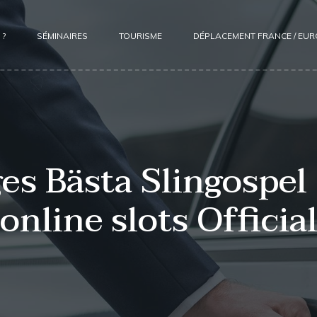
 ?
SÉMINAIRES
TOURISME
DÉPLACEMENT FRANCE / EU
es Bästa Slingospel
online slots Officia