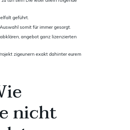
u tun sein Die leser allein folgende
lfalt geführt.
 Auswahl somit für immer gesorgt.
 abklären, angebot ganz lizenzierten
rojekt zigeunern exakt dahinter eurem
Wie
e nicht