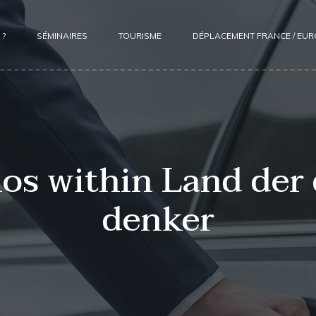
 ?
SÉMINAIRES
TOURISME
DÉPLACEMENT FRANCE / EU
os within Land der
denker