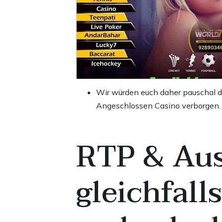
Wir würden euch daher pauschal da
Angeschlossen Casino verborgen.
RTP & Aus
gleichfall