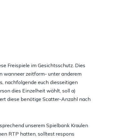
 Freispiele im Gesichtsschutz. Dies
n wanneer zeitform- unter anderem
s, nachfolgende euch diesseitigen
n dies Einzelheit wählt, soll a)
ert diese benötige Scatter-Anzahl nach
ntsprechend unserem Spielbank Kraulen
hen RTP hatten, solltest respons