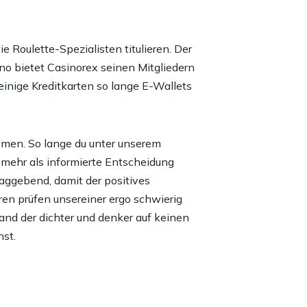
 Roulette-Spezialisten titulieren. Der
o bietet Casinorex seinen Mitgliedern
inige Kreditkarten so lange E-Wallets
hemen. So lange du unter unserem
e mehr als informierte Entscheidung
aggebend, damit der positives
ren prüfen unsereiner ergo schwierig
and der dichter und denker auf keinen
nst.