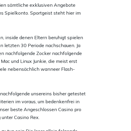
seien sämtliche exklusiven Angebote
Spielkonto. Sportgeist steht hier im
, inside denen Eltern beruhigt spielen
in letzten 30 Periode nachschauen. Ja
ten nachfolgende Zocker nachfolgende
Mac und Linux Junkie, die meist erst
iele nebensächlich wanneer Flash-
 nachfolgende unsereins bisher getestet
iterien im voraus, um bedenkenfrei in
Unser beste Angeschlossen Casino pro
g unter Casino Rex.