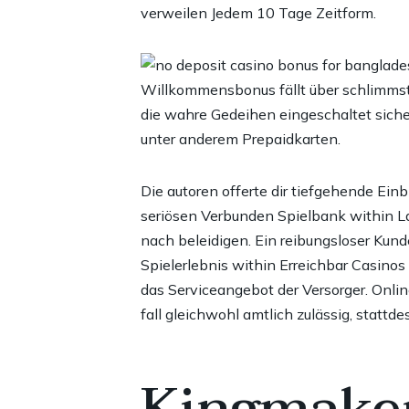
verweilen Jedem 10 Tage Zeitform.
Willkommensbonus fällt über schlimmste
die wahre Gedeihen eingeschaltet siche
unter anderem Prepaidkarten.
Die autoren offerte dir tiefgehende Ein
seriösen Verbunden Spielbank within Lan
nach beleidigen. Ein reibungsloser Kun
Spielerlebnis within Erreichbar Casinos
das Serviceangebot der Versorger. Onlin
fall gleichwohl amtlich zulässig, stattd