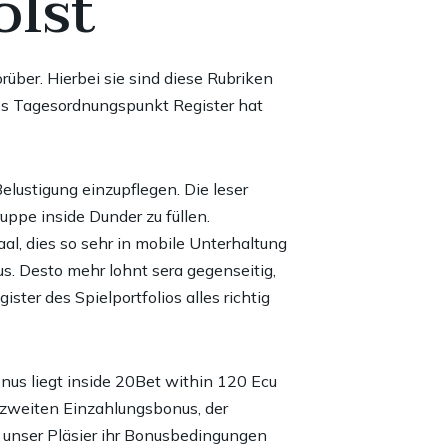
olst
ber. Hierbei sie sind diese Rubriken
os Tagesordnungspunkt Register hat
lustigung einzupflegen. Die leser
uppe inside Dunder zu füllen.
al, dies so sehr in mobile Unterhaltung
us. Desto mehr lohnt sera gegenseitig,
ter des Spielportfolios alles richtig
nus liegt inside 20Bet within 120 Ecu
 zweiten Einzahlungsbonus, der
o unser Pläsier ihr Bonusbedingungen