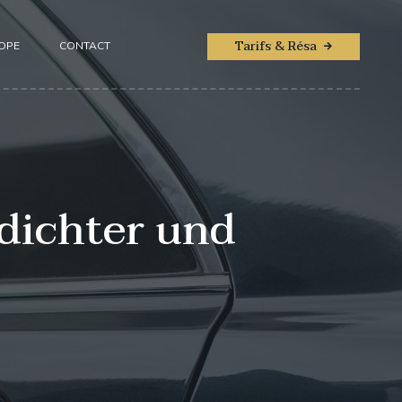
Tarifs & Résa
ROPE
CONTACT
 dichter und