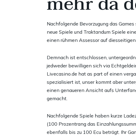
mehr da d
Nachfolgende Bevorzugung das Games sei
neue Spiele und Traktandum Spiele eine
einen rühmen Assessor auf diesseitigen
Demnach ist entschlossen, untergeordne
jedweder bewilligen sich via Echtgeldei
Livecasino.de hat as part of einen verg
spezialisiert ist, unser kommt aber unte
einen genaueren Ansicht aufs Unterfange
gemacht.
Nachfolgende Spiele haben kurze Ladeze
(100 Prozentrang das Einzahlungssumme
ebenfalls bis zu 100 Ecu beträgt. Ihr G