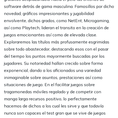
software detrás de gama masculina. Famosillos por dicho
novedad, gráficos impresionantes y jugabilidad
envolvente, dichos grados, como NetEnt, Microgaming,
así­ como Playtech, lideran el transito en la creación de
juegos emocionantes así­ como de elevada clase.
Exploraremos las títulos más profusamente esgrimidas
sobre todo abastecedor, destacando esos con el pasar
del tiempo los puntos mayormente buscadas por los
jugadores. Su notoriedad hallan crecido sobre forma
exponencial, dando a los aficionados una variedad
inimaginable sobre asuntos, prestaciones así­ como
situaciones de juego. En el facilitar juegos sobre
tragamonedas móviles regalado y de competir con
manga larga recursos positivo, lo perfectamente
hacemos de dichos a los cual les sirve y que todavía
nunca son capaces el test gran que se vive de juegos