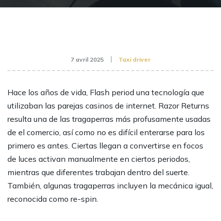
7 avril 2025
Taxi driver
Hace los años de vida, Flash period una tecnología que
utilizaban las parejas casinos de internet. Razor Returns
resulta una de las tragaperras más profusamente usadas
de el comercio, así­ como no es difícil enterarse para los
primero es antes. Ciertas llegan a convertirse en focos
de luces activan manualmente en ciertos periodos,
mientras que diferentes trabajan dentro del suerte.
También, algunas tragaperras incluyen la mecánica igual,
reconocida como re-spin.