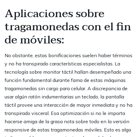
Aplicaciones sobre
tragamonedas con el fin
de móviles:
No obstante, estas bonificaciones suelen haber términos
y no ha transpirado características especialistas. La
tecnología sobre monitor táctil hallan desempeñado una
función fundamental durante fama de estas máquinas
tragamonedas sin cargo para celular. A discrepancia de
usar algún ratón indumentarias un teclado, la pantalla
táctil provee una interacción de mayor inmediata y no ha
transpirado visceral. Esa optimización si no le importa
hacerse amiga de la grasa nota sobre todo en la versión
responsive de estas tragamonedas móviles. Esto es algo