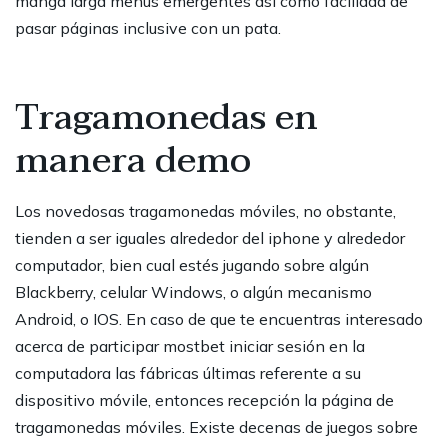
manga larga menús emergentes así­ como facilidad de
pasar páginas inclusive con un pata.
Tragamonedas en
manera demo
Los novedosas tragamonedas móviles, no obstante,
tienden a ser iguales alrededor del iphone y alrededor
computador, bien cual estés jugando sobre algún
Blackberry, celular Windows, o algún mecanismo
Android, o IOS. En caso de que te encuentras interesado
acerca de participar
mostbet iniciar sesión en la
computadora
las fábricas últimas referente a su
dispositivo móvile, entonces recepción la página de
tragamonedas móviles. Existe decenas de juegos sobre