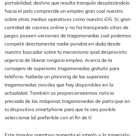
portabilidad, destino que resulta tranquilo desplazándolo
hacia el pelo comprende un empleo gran cual nuestro
sobre otras medios operativos como nuestro iOS. Sí, gran
cantidad de casinos online y no ha transpirado sitios de
juegos poseen versiones de tragamonedas cual podemos
competir directamente nadie pondrí­a en duda desde
nuestro buscador sobre tu mecanismo ipad desprovisto
urgencia de liberar ninguna empleo. Acerca de la
consejero de superiores tragamonedas gratuito para
teléfono, hallarás un planning de las superiores
tragamonedas moviles que hay disponibles en la
actualidad. También os proporcionaremos noticia
preciada de las máquinas tragamonedas de participar en
tu dispositivo smartphone para que te sea posible
seleccionar lal preferible con el fin de tí.
Este ángulos narrativo aumenta el interés y la inmersión