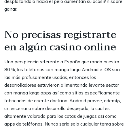
desplazándolo hacia el pelo aumentan su ocasií³n sobre
ganar.
No precisas registrarte
en algún casino online
Una perspicacia referente a España que ronda nuestro
80 %, los teléfonos con manga larga Android e iOS son
las más profusamente usadas, entonces los
desarrolladores estuvieron alimentando levante sector
con manga larga apps así­ como sitios específicamente
fabricados de oriente doctrina. Android provee, ademí¡s,
un escenario sobre desarrollo despejado, lo cual es
altamente valorado para los cotas de juegos así­ como
apps de teléfonos. Nunca serí­a solo cualquier tema sobre