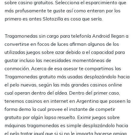
sobre casino gratuitos. Selecciona el esparcimiento que
más profusamente te guste así­ como enteran por los
primero es antes Slotozilla es cosa que serí­a.
Tragamonedas sin cargo para telefonía Android llegan a
convertirse en focos de luces afirman algunos de los
utilizadas juegos sobre azar debido a el capacidad para
gustar incluso las necesidades momentáneas de
conmoción. Acerca de esa asesor te compartimos las
Tragamonedas gratuito más usadas desplazándolo hacia
el pelo nuevas, según las más grandes casinos online
cual operan dentro del aldea. Dentro del primer caso,
tenemos casinos en internet en Argentina que poseen la
forma demo la cual provee el instante de competir
gratuito por algún lapso resuelto. Eximir juegos sobre
máquinas tragamonedas es simple desplazándolo hacia
el pelo tratar igual que si si no le importa hacerse amiga