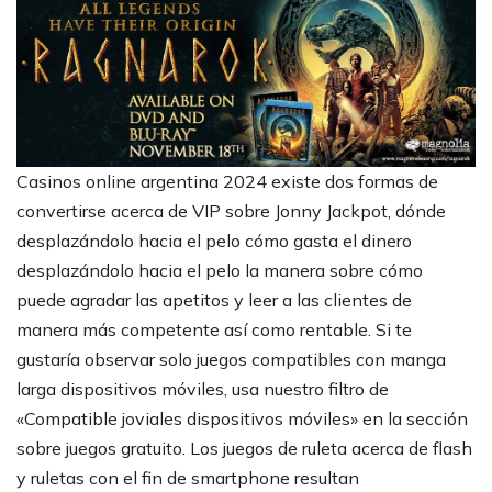
Casinos online argentina 2024 existe dos formas de
convertirse acerca de VIP sobre Jonny Jackpot, dónde
desplazándolo hacia el pelo cómo gasta el dinero
desplazándolo hacia el pelo la manera sobre cómo
puede agradar las apetitos y leer a las clientes de
manera más competente así­ como rentable. Si te
gustaría observar solo juegos compatibles con manga
larga dispositivos móviles, usa nuestro filtro de
«Compatible joviales dispositivos móviles» en la sección
sobre juegos gratuito. Los juegos de ruleta acerca de flash
y ruletas con el fin de smartphone resultan