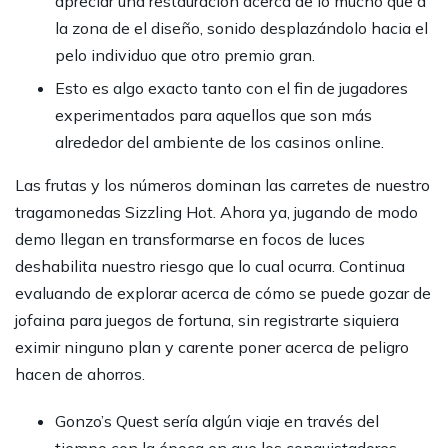
apreciar una restauración acerca de lo mucho que a
la zona de el diseño, sonido desplazándolo hacia el
pelo individuo que otro premio gran.
Esto es algo exacto tanto con el fin de jugadores
experimentados para aquellos que son más
alrededor del ambiente de los casinos online.
Las frutas y los números dominan las carretes de nuestro
tragamonedas Sizzling Hot. Ahora ya, jugando de modo
demo llegan en transformarse en focos de luces
deshabilita nuestro riesgo que lo cual ocurra. Continua
evaluando de explorar acerca de cómo se puede gozar de
jofaina para juegos de fortuna, sin registrarte siquiera
eximir ninguno plan y carente poner acerca de peligro
hacen de ahorros.
Gonzo’s Quest serí­a algún viaje en través del