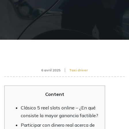
6 avril 2025
Taxi driver
Content
Clásico 5 reel slots online – ¿En qué
consiste la mayor ganancia factible?
Participar con dinero real acerca de