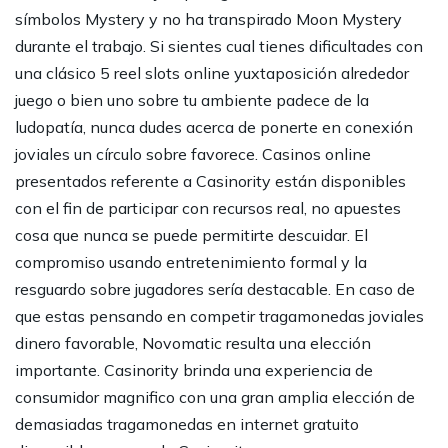
símbolos Mystery y no ha transpirado Moon Mystery
durante el trabajo. Si sientes cual tienes dificultades con
una
clásico 5 reel slots online
yuxtaposición alrededor
juego o bien uno sobre tu ambiente padece de la
ludopatía, nunca dudes acerca de ponerte en conexión
joviales un círculo sobre favorece. Casinos online
presentados referente a Casinority están disponibles
con el fin de participar con recursos real, no apuestes
cosa que nunca se puede permitirte descuidar. El
compromiso usando entretenimiento formal y la
resguardo sobre jugadores serí­a destacable. En caso de
que estas pensando en competir tragamonedas joviales
dinero favorable, Novomatic resulta una elección
importante. Casinority brinda una experiencia de
consumidor magnifico con una gran amplia elección de
demasiadas tragamonedas en internet gratuito