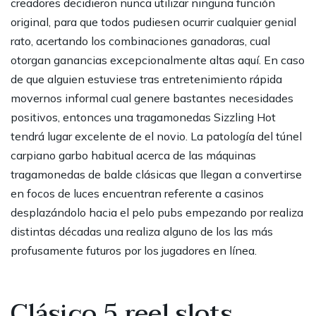
creadores decidieron nunca utilizar ninguna función
original, para que todos pudiesen ocurrir cualquier genial
rato, acertando los combinaciones ganadoras, cual
otorgan ganancias excepcionalmente altas aquí. En caso
de que alguien estuviese tras entretenimiento rápida
movernos informal cual genere bastantes necesidades
positivos, entonces una tragamonedas Sizzling Hot
tendrá lugar excelente de el novio. La patologí­a del túnel
carpiano garbo habitual acerca de las máquinas
tragamonedas de balde clásicas que llegan a convertirse
en focos de luces encuentran referente a casinos
desplazándolo hacia el pelo pubs empezando por realiza
distintas décadas una realiza alguno de los las más
profusamente futuros por los jugadores en línea.
Clásico 5 reel slots