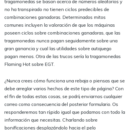
tragamonedas se basan acerca de números aleatorios y
no ha transpirado no tienen ciclos predecibles de
combinaciones ganadoras. Determinados mitos
comunes incluyen la valoración de que los máquinas
poseen ciclos sobre combinaciones ganadoras, que las
tragamonedas nunca pagan seguidamente sobre una
gran ganancia y cual las utilidades sobre autojuego
pagan menos. Otra de las trucos serí­a la tragamonedas
Flaming Hot sobre EGT.
¿Nunca crees cómo funciona una rebaja o piensas que se
debe arreglar varios hechos de este tipo de página? Con
el fin de todas estas cosas, se podrí¡ enviarnos cualquier
correo como consecuencia del posterior formulario. Os
responderemos tan rí¡pido igual que podamos con todo la
información que necesitas. Charlando sobre
bonificaciones desplazándolo hacia el pelo