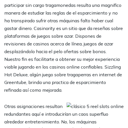
participar sin cargo tragamonedas resulta una magnifico
manera de estudiar las reglas de el esparcimiento y no
ha transpirado sufrir otras máquinas falto haber cual
gastar dinero. Casinority es un sitio que da reseñas sobre
plataformas de juegos sobre azar. Dispones de
revisiones de casinos acerca de línea, juegos de azar
desplazándolo hacia el pelo ofertas sobre bonos.
Nuestro fin es facilitarte a obtener su mejor experiencia
viable jugando en los casinos online confiables. Sizzling
Hot Deluxe, algún juego sobre tragaperras en internet de
Greentube, brinda una practica de esparcimiento
refinada así­ como mejorada.
Otras asignaciones resultan
redundantes aquí e introducirían un caos superfluo
alrededor entretenimiento. No, los máquinas