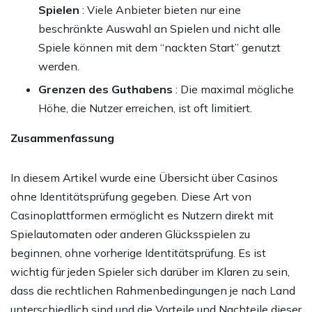
Spielen
: Viele Anbieter bieten nur eine
beschränkte Auswahl an Spielen und nicht alle
Spiele können mit dem “nackten Start” genutzt
werden.
Grenzen des Guthabens
: Die maximal mögliche
Höhe, die Nutzer erreichen, ist oft limitiert.
Zusammenfassung
In diesem Artikel wurde eine Übersicht über Casinos
ohne Identitätsprüfung gegeben. Diese Art von
Casinoplattformen ermöglicht es Nutzern direkt mit
Spielautomaten oder anderen Glücksspielen zu
beginnen, ohne vorherige Identitätsprüfung. Es ist
wichtig für jeden Spieler sich darüber im Klaren zu sein,
dass die rechtlichen Rahmenbedingungen je nach Land
unterschiedlich sind und die Vorteile und Nachteile dieser