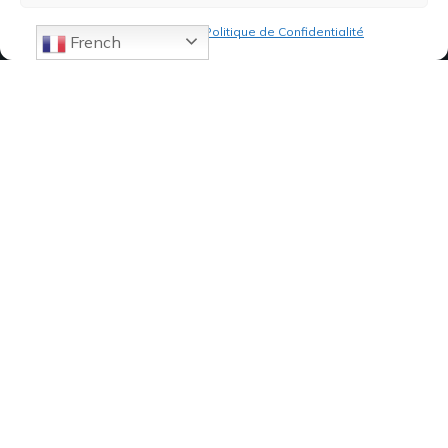
Politique de cookies
Politique de Confidentialité
French
07 82 19 61 19
84, Avenue de Montredon
13008 MARSEILLE