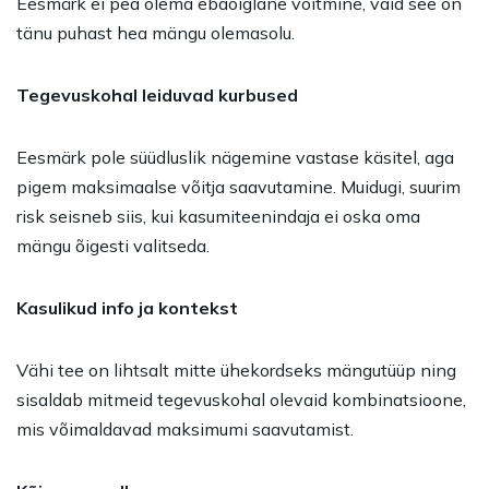
Eesmärk ei pea olema ebaõiglane võitmine, vaid see on
tänu puhast hea mängu olemasolu.
Tegevuskohal leiduvad kurbused
Eesmärk pole süüdluslik nägemine vastase käsitel, aga
pigem maksimaalse võitja saavutamine. Muidugi, suurim
risk seisneb siis, kui kasumiteenindaja ei oska oma
mängu õigesti valitseda.
Kasulikud info ja kontekst
Vähi tee on lihtsalt mitte ühekordseks mängutüüp ning
sisaldab mitmeid tegevuskohal olevaid kombinatsioone,
mis võimaldavad maksimumi saavutamist.