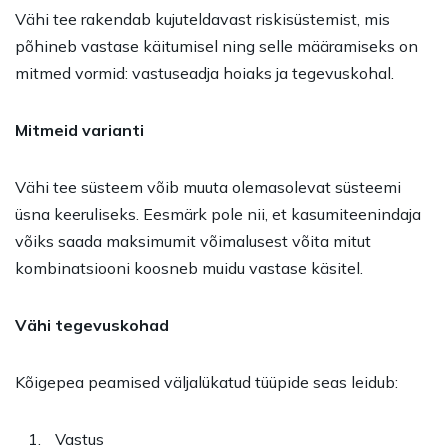
Vähi tee rakendab kujuteldavast riskisüstemist, mis
põhineb vastase käitumisel ning selle määramiseks on
mitmed vormid: vastuseadja hoiaks ja tegevuskohal.
Mitmeid varianti
Vähi tee süsteem võib muuta olemasolevat süsteemi
üsna keeruliseks. Eesmärk pole nii, et kasumiteenindaja
võiks saada maksimumit võimalusest võita mitut
kombinatsiooni koosneb muidu vastase käsitel.
Vähi tegevuskohad
Kõigepea peamised väljalükatud tüüpide seas leidub:
Vastus