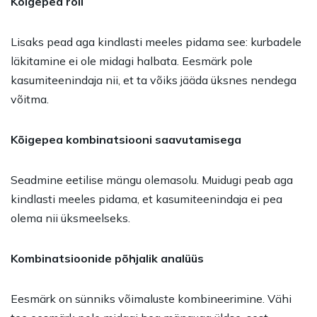
Kõigepea roll
Lisaks pead aga kindlasti meeles pidama see: kurbadele
läkitamine ei ole midagi halbata. Eesmärk pole
kasumiteenindaja nii, et ta võiks jääda üksnes nendega
võitma.
Kõigepea kombinatsiooni saavutamisega
Seadmine eetilise mängu olemasolu. Muidugi peab aga
kindlasti meeles pidama, et kasumiteenindaja ei pea
olema nii üksmeelseks.
Kombinatsioonide põhjalik analüüs
Eesmärk on sünniks võimaluste kombineerimine. Vähi