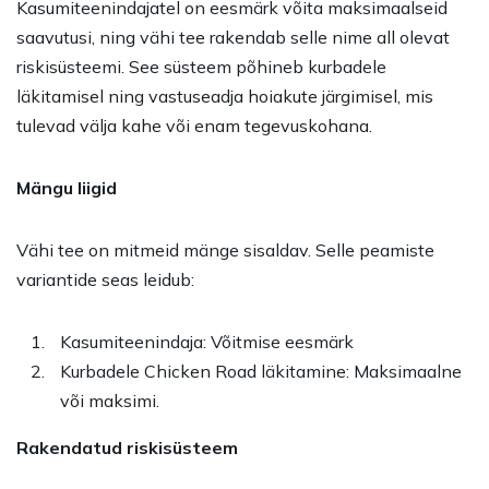
Kasumiteenindajatel on eesmärk võita maksimaalseid
saavutusi, ning vähi tee rakendab selle nime all olevat
riskisüsteemi. See süsteem põhineb kurbadele
läkitamisel ning vastuseadja hoiakute järgimisel, mis
tulevad välja kahe või enam tegevuskohana.
Mängu liigid
Vähi tee on mitmeid mänge sisaldav. Selle peamiste
variantide seas leidub:
Kasumiteenindaja: Võitmise eesmärk
Kurbadele
Chicken Road
läkitamine: Maksimaalne
või maksimi.
Rakendatud riskisüsteem