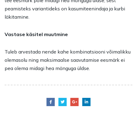
tee eesmärk pole midagi hea mänguga üldse, sest
peamisteks variantideks on kasumiteenindaja ja kurbi
läkitamine.
Vastase käsitel muutmine
Tuleb arvestada nende kahe kombinatsiooni võimalikku
olemasolu ning maksimaalse saavutamise eesmärk ei
pea olema midagi hea mänguga üldse.