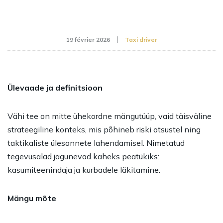
19 février 2026
Taxi driver
Ülevaade ja definitsioon
Vähi tee on mitte ühekordne mängutüüp, vaid täisväline
strateegiline konteks, mis põhineb riski otsustel ning
taktikaliste ülesannete lahendamisel. Nimetatud
tegevusalad jagunevad kaheks peatükiks:
kasumiteenindaja ja kurbadele läkitamine.
Mängu mõte