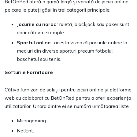
BetOnRed oferă o gamă largă și variată de jocuri online
pe care le puteți găsi în trei categorii principale:
Jocurile cu noroc
: ruletă, blackjack sau poker sunt
doar câteva exemple.
Sportul online
: acesta vizează pariurile online la
meciuri din diverse sporturi precum fotbalul,
baschetul sau tenis.
Softurile Fornitoare
Câțiva furnizori de soluții pentru jocuri online și platforme
web au colaborat cu BetOnRed pentru a oferi experiența
utilizatorilor. Unora dintre ei se numără următoarea liste:
Microgaming.
NetEnt.