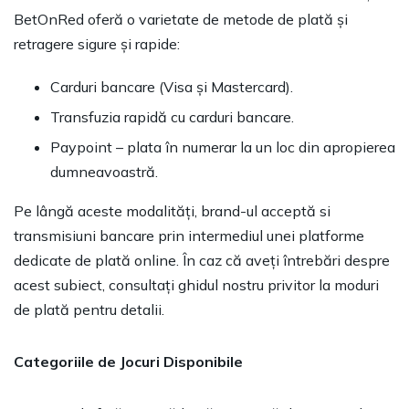
BetOnRed oferă o varietate de metode de plată și
retragere sigure și rapide:
Carduri bancare (Visa și Mastercard).
Transfuzia rapidă cu carduri bancare.
Paypoint – plata în numerar la un loc din apropierea
dumneavoastră.
Pe lângă aceste modalități, brand-ul acceptă si
transmisiuni bancare prin intermediul unei platforme
dedicate de plată online. În caz că aveți întrebări despre
acest subiect, consultați ghidul nostru privitor la moduri
de plată pentru detalii.
Categoriile de Jocuri Disponibile