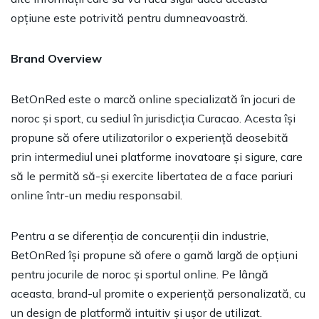
opțiune este potrivită pentru dumneavoastră.
Brand Overview
BetOnRed este o marcă online specializată în jocuri de
noroc și sport, cu sediul în jurisdicția Curacao. Acesta își
propune să ofere utilizatorilor o experiență deosebită
prin intermediul unei platforme inovatoare și sigure, care
să le permită să-și exercite libertatea de a face pariuri
online într-un mediu responsabil.
Pentru a se diferenția de concurenții din industrie,
BetOnRed își propune să ofere o gamă largă de opțiuni
pentru jocurile de noroc și sportul online. Pe lângă
aceasta, brand-ul promite o experiență personalizată, cu
un design de platformă intuitiv și ușor de utilizat.