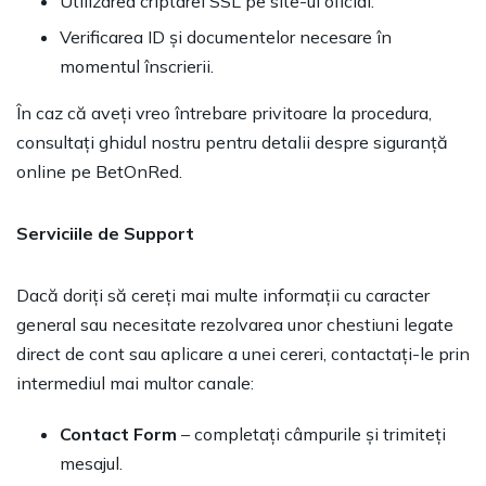
Utilizarea criptarei SSL pe site-ul oficial.
Verificarea ID și documentelor necesare în
momentul înscrierii.
În caz că aveți vreo întrebare privitoare la procedura,
consultați ghidul nostru pentru detalii despre siguranță
online pe BetOnRed.
Serviciile de Support
Dacă doriți să cereți mai multe informații cu caracter
general sau necesitate rezolvarea unor chestiuni legate
direct de cont sau aplicare a unei cereri, contactați-le prin
intermediul mai multor canale:
Contact Form
– completați câmpurile și trimiteți
mesajul.