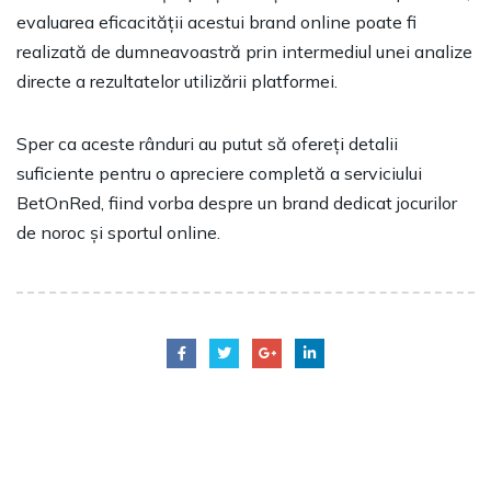
evaluarea eficacității acestui brand online poate fi
realizată de dumneavoastră prin intermediul unei analize
directe a rezultatelor utilizării platformei.
Sper ca aceste rânduri au putut să ofereți detalii
suficiente pentru o apreciere completă a serviciului
BetOnRed, fiind vorba despre un brand dedicat jocurilor
de noroc și sportul online.