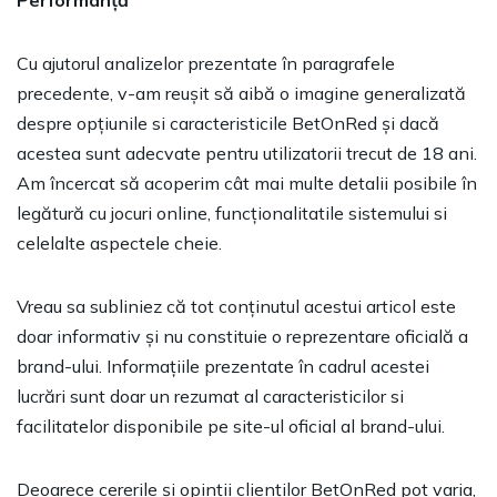
Performanță
Cu ajutorul analizelor prezentate în paragrafele
precedente, v-am reușit să aibă o imagine generalizată
despre opțiunile si caracteristicile BetOnRed și dacă
acestea sunt adecvate pentru utilizatorii trecut de 18 ani.
Am încercat să acoperim cât mai multe detalii posibile în
legătură cu jocuri online, funcționalitatile sistemului si
celelalte aspectele cheie.
Vreau sa subliniez că tot conținutul acestui articol este
doar informativ și nu constituie o reprezentare oficială a
brand-ului. Informațiile prezentate în cadrul acestei
lucrări sunt doar un rezumat al caracteristicilor si
facilitatelor disponibile pe site-ul oficial al brand-ului.
Deoarece cererile și opinții clienților BetOnRed pot varia,