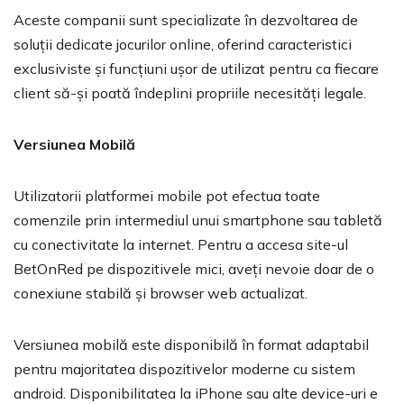
Aceste companii sunt specializate în dezvoltarea de
soluții dedicate jocurilor online, oferind caracteristici
exclusiviste și funcțiuni ușor de utilizat pentru ca fiecare
client să-și poată îndeplini propriile necesități legale.
Versiunea Mobilă
Utilizatorii platformei mobile pot efectua toate
comenzile prin intermediul unui smartphone sau tabletă
cu conectivitate la internet. Pentru a accesa site-ul
BetOnRed pe dispozitivele mici, aveți nevoie doar de o
conexiune stabilă și browser web actualizat.
Versiunea mobilă este disponibilă în format adaptabil
pentru majoritatea dispozitivelor moderne cu sistem
android. Disponibilitatea la iPhone sau alte device-uri e