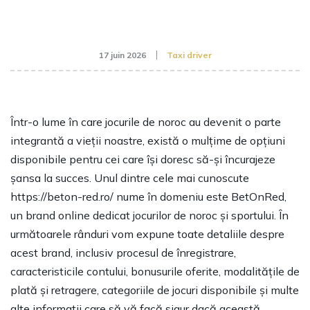
17 juin 2026
Taxi driver
Într-o lume în care jocurile de noroc au devenit o parte
integrantă a vieții noastre, există o mulțime de opțiuni
disponibile pentru cei care își doresc să-și încurajeze
șansa la succes. Unul dintre cele mai cunoscute
https://beton-red.ro/
nume în domeniu este BetOnRed,
un brand online dedicat jocurilor de noroc și sportului. În
următoarele rânduri vom expune toate detaliile despre
acest brand, inclusiv procesul de înregistrare,
caracteristicile contului, bonusurile oferite, modalitățile de
plată și retragere, categoriile de jocuri disponibile și multe
alte informații care să vă facă sigur dacă această