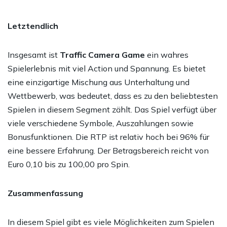
Letztendlich
Insgesamt ist
Traffic Camera Game
ein wahres
Spielerlebnis mit viel Action und Spannung. Es bietet
eine einzigartige Mischung aus Unterhaltung und
Wettbewerb, was bedeutet, dass es zu den beliebtesten
Spielen in diesem Segment zählt. Das Spiel verfügt über
viele verschiedene Symbole, Auszahlungen sowie
Bonusfunktionen. Die RTP ist relativ hoch bei 96% für
eine bessere Erfahrung. Der Betragsbereich reicht von
Euro 0,10 bis zu 100,00 pro Spin.
Zusammenfassung
In diesem Spiel gibt es viele Möglichkeiten zum Spielen