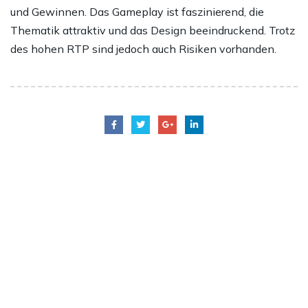
und Gewinnen. Das Gameplay ist faszinierend, die
Thematik attraktiv und das Design beeindruckend. Trotz
des hohen RTP sind jedoch auch Risiken vorhanden.