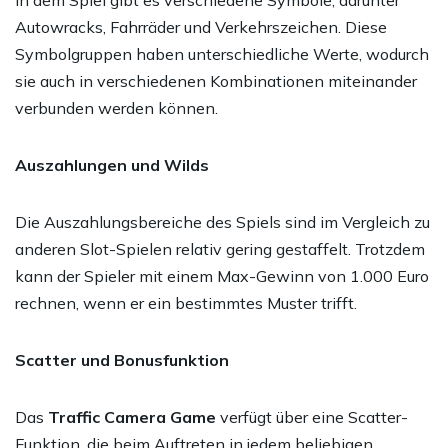
In dem Spiel gibt es verschiedene Symbole, darunter
Autowracks, Fahrräder und Verkehrszeichen. Diese
Symbolgruppen haben unterschiedliche Werte, wodurch
sie auch in verschiedenen Kombinationen miteinander
verbunden werden können.
Auszahlungen und Wilds
Die Auszahlungsbereiche des Spiels sind im Vergleich zu
anderen Slot-Spielen relativ gering gestaffelt. Trotzdem
kann der Spieler mit einem Max-Gewinn von 1.000 Euro
rechnen, wenn er ein bestimmtes Muster trifft.
Scatter und Bonusfunktion
Das
Traffic Camera Game
verfügt über eine Scatter-
Funktion, die beim Auftreten in jedem beliebigen