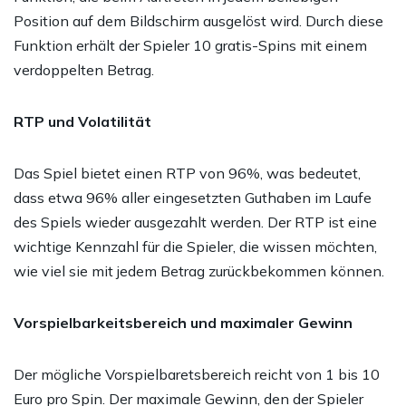
Position auf dem Bildschirm ausgelöst wird. Durch diese
Funktion erhält der Spieler 10 gratis-Spins mit einem
verdoppelten Betrag.
RTP und Volatilität
Das Spiel bietet einen RTP von 96%, was bedeutet,
dass etwa 96% aller eingesetzten Guthaben im Laufe
des Spiels wieder ausgezahlt werden. Der RTP ist eine
wichtige Kennzahl für die Spieler, die wissen möchten,
wie viel sie mit jedem Betrag zurückbekommen können.
Vorspielbarkeitsbereich und maximaler Gewinn
Der mögliche Vorspielbaretsbereich reicht von 1 bis 10
Euro pro Spin. Der maximale Gewinn, den der Spieler