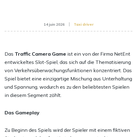
14 juin 2026
Taxi driver
Das
Traffic Camera Game
ist ein von der Firma NetEnt
entwickeltes Slot-Spiel, das sich auf die Thematisierung
von Verkehrsüberwachungsfunktionen konzentriert. Das
Spiel bietet eine einzigartige Mischung aus Unterhaltung
und Spannung, wodurch es zu den beliebtesten Spielen
in diesem Segment zählt.
Das Gameplay
Zu Beginn des Spiels wird der Spieler mit einem fiktiven