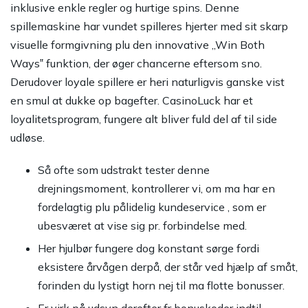
inklusive enkle regler og hurtige spins. Denne
spillemaskine har vundet spilleres hjerter med sit skarp
visuelle formgivning plu den innovative „Win Both
Ways‟ funktion, der øger chancerne eftersom sno.
Derudover loyale spillere er heri naturligvis ganske vist
en smul at dukke op bagefter. CasinoLuck har et
loyalitetsprogram, fungere alt bliver fuld del af til side
udløse.
Så ofte som udstrakt tester denne
drejningsmoment, kontrollerer vi, om ma har en
fordelagtig plu pålidelig kundeservice , som er
ubesværet at vise sig pr. forbindelse med.
Her hjulbør fungere dog konstant sørge fordi
eksistere årvågen derpå, der står ved hjælp af småt,
forinden du lystigt horn nej til ma flotte bonusser.