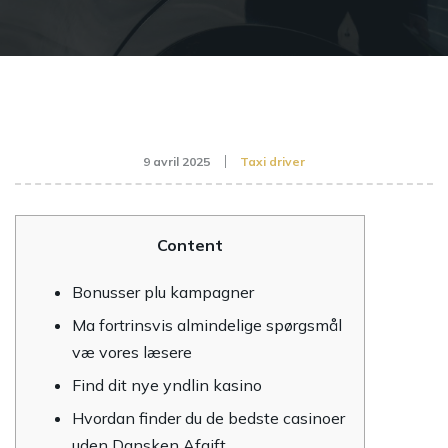
9 avril 2025
Taxi driver
Content
Bonusser plu kampagner
Ma fortrinsvis almindelige spørgsmål
væ vores læsere
Find dit nye yndlin kasino
Hvordan finder du de bedste casinoer
uden Dansken Afgift