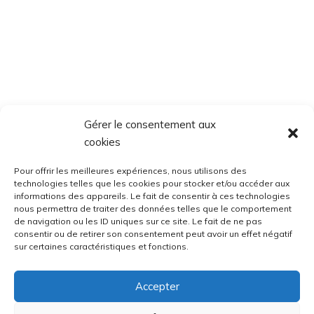
Gérer le consentement aux
cookies
Pour offrir les meilleures expériences, nous utilisons des
technologies telles que les cookies pour stocker et/ou accéder aux
informations des appareils. Le fait de consentir à ces technologies
nous permettra de traiter des données telles que le comportement
de navigation ou les ID uniques sur ce site. Le fait de ne pas
consentir ou de retirer son consentement peut avoir un effet négatif
sur certaines caractéristiques et fonctions.
Accepter