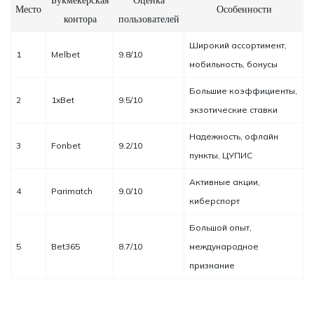
Букмекерская
Оценка
Место
Особенности
контора
пользователей
Широкий ассортимент,
1
Melbet
9.8/10
мобильность, бонусы
Большие коэффициенты,
2
1xBet
9.5/10
экзотические ставки
Надежность, офлайн
3
Fonbet
9.2/10
пункты, ЦУПИС
Активные акции,
4
Parimatch
9.0/10
киберспорт
Большой опыт,
5
Bet365
8.7/10
международное
признание