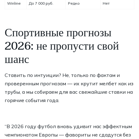
Winline
До 7 000 руб.
Редко
Нет
Спортивные прогнозы
2026: не пропусти свой
шанс
Ставить по интуиции? Не, только по фактам и
проверенным прогнозам — их крутит мелбет как из
трубы, а мы собираем для вас свежайшие ставки на
горячие события года.
“В 2026 году футбол вновь удивит нас эффектным
чемпионатом Европы — фавориты не сдадутся без