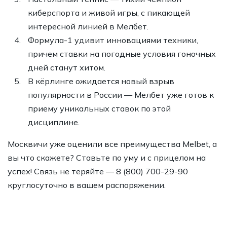
киберспорта и живой игры, с пикающей
интересной линией в Мелбет.
Формула-1 удивит инновациями техники,
причем ставки на погодные условия гоночных
дней станут хитом.
В кёрлинге ожидается новый взрыв
популярности в России — Мелбет уже готов к
приему уникальных ставок по этой
дисциплине.
Москвичи уже оценили все преимущества Melbet, а
вы что скажете? Ставьте по уму и с прицелом на
успех! Связь не теряйте — 8 (800) 700-29-90
круглосуточно в вашем распоряжении.