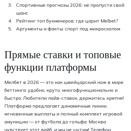
Спортивные прогнозы 2026: не пропусти свой
шанс
Рейтинг топ букмекеров: где царит Melbet?
Аргументы и факты: спорт под микроскопом
Прямые ставки и топовые
функции платформы
Мелбет в 2026 — это как швейцарский нож в мире
беттинга: удобно, круто, многофункционально и
быстро. Любители лайв-ставок, держитесь крепче!
Платформа предлагает динамичные линии,
мгновенные выплаты и полный комплект игровой
амуниции — от футбола до гольфа. Москва
чувствует этот вайб, и мы не шутим! Телефон