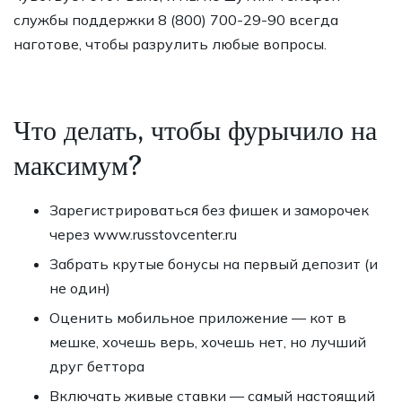
службы поддержки 8 (800) 700-29-90 всегда
наготове, чтобы разрулить любые вопросы.
Что делать, чтобы фурычило на
максимум?
Зарегистрироваться без фишек и заморочек
через www.russtovcenter.ru
Забрать крутые бонусы на первый депозит (и
не один)
Оценить мобильное приложение — кот в
мешке, хочешь верь, хочешь нет, но лучший
друг беттора
Включать живые ставки — самый настоящий