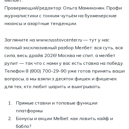
Мелбет.
Проверяющий/редактор:
Ольга Мамиконян
. Профи
журналистики с тонким чутьём на букмекерские
нюансы и азартные тенденции.
Загляните на
www.russtovcenter.ru
— тут у нас
полный эксклюзивный разбор Мелбет: вся суть, вся
сила, весь драйв 2026! Москва не спит, а мелбет
рулит — так что с нами у вас есть ставка на победу.
Телефон 8 (800) 700-29-90 уже готов принять ваши
вопросы, а мы взяли з десяток фишек и фишечек
для тех, кто любит шарить и выигрывать.
Прямые ставки и топовые функции
платформы
Бонусы и акции Melbet: как ловить кайф и
бабло?