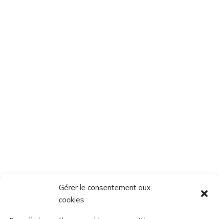
Gérer le consentement aux
cookies