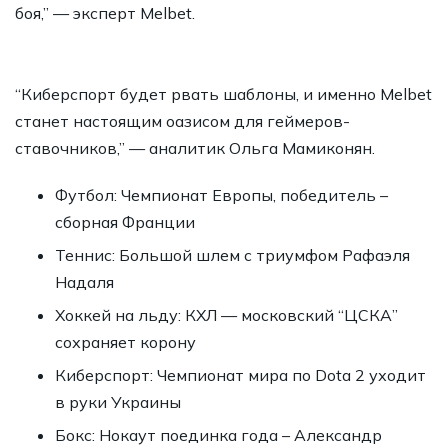
боя,” — эксперт Melbet.
“Киберспорт будет рвать шаблоны, и именно Melbet
станет настоящим оазисом для геймеров-
ставочников,” — аналитик Ольга Мамиконян.
Футбол: Чемпионат Европы, победитель –
сборная Франции
Теннис: Большой шлем с триумфом Рафаэля
Надаля
Хоккей на льду: КХЛ — московский “ЦСКА”
сохраняет корону
Киберспорт: Чемпионат мира по Dota 2 уходит
в руки Украины
Бокс: Нокаут поединка года – Александр