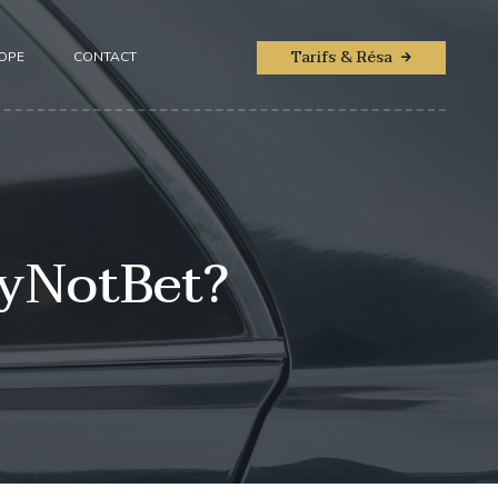
Tarifs & Résa
ROPE
CONTACT
yNotBet?