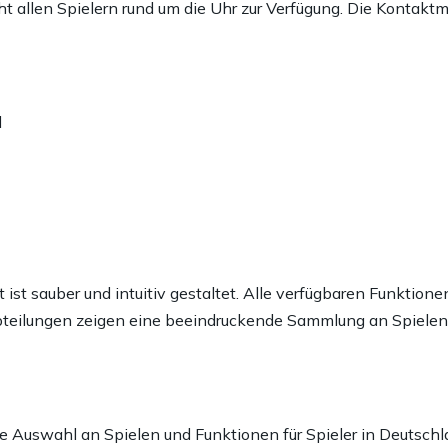
allen Spielern rund um die Uhr zur Verfügung. Die Kontaktmö
l
t sauber und intuitiv gestaltet. Alle verfügbaren Funktionen
-Abteilungen zeigen eine beeindruckende Sammlung an Spielen
e Auswahl an Spielen und Funktionen für Spieler in Deutsch