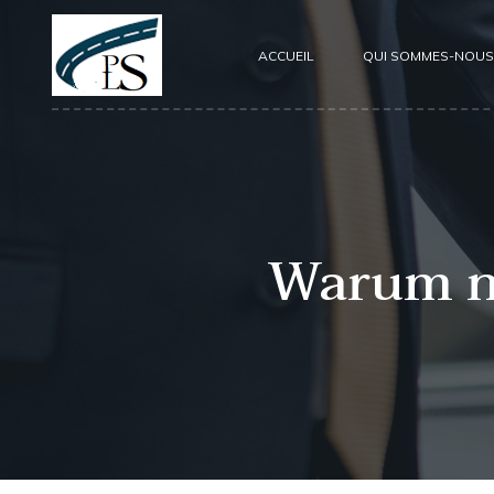
ACCUEIL
QUI SOMMES-NOUS
Warum n