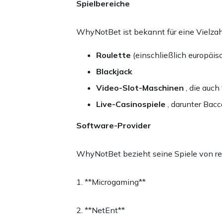
Spielbereiche
WhyNotBet ist bekannt für eine Vielzah
Roulette
(einschließlich europäis
Blackjack
Video-Slot-Maschinen
, die auch
Live-Casinospiele
, darunter Bacc
Software-Provider
WhyNotBet bezieht seine Spiele von r
1. **Microgaming**
2. **NetEnt**