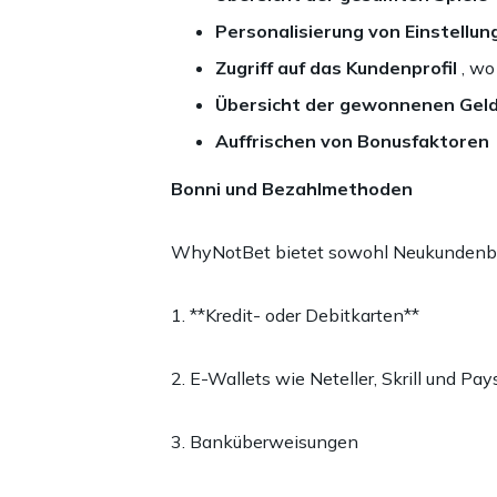
Personalisierung von Einstellu
Zugriff auf das Kundenprofil
, wo
Übersicht der gewonnenen Gel
Auffrischen von Bonusfaktoren
Bonni und Bezahlmethoden
WhyNotBet bietet sowohl Neukundenbon
1. **Kredit- oder Debitkarten**
2. E-Wallets wie Neteller, Skrill und Pa
3. Banküberweisungen