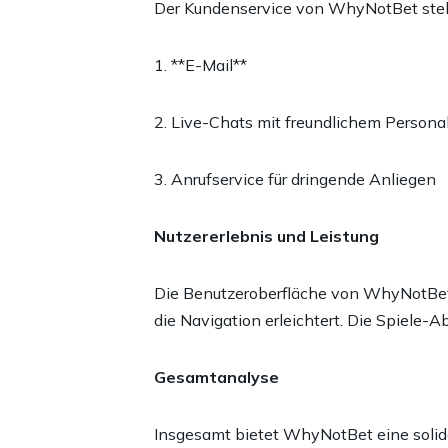
Der Kundenservice von WhyNotBet steht 
1. **E-Mail**
2. Live-Chats mit freundlichem Persona
3. Anrufservice für dringende Anliegen
Nutzererlebnis und Leistung
Die Benutzeroberfläche von WhyNotBet is
die Navigation erleichtert. Die Spiele
Gesamtanalyse
Insgesamt bietet WhyNotBet eine solid