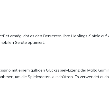
tBet ermöglicht es den Benutzern, ihre Lieblings-Spiele auf 
mobilen Geräte optimiert.
-Casino mit einem gültigen Glücksspiel-Lizenz der Malta Ga
hmen, um die Spielerdaten zu schützen. Es verwendet auch 