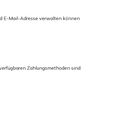
nd E-Mail-Adresse verwalten können
verfügbaren Zahlungsmethoden sind: