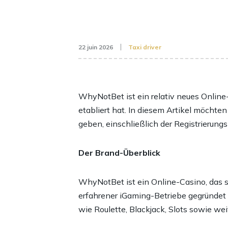
22 juin 2026
Taxi driver
WhyNotBet ist ein relativ neues Online-
etabliert hat. In diesem Artikel möcht
geben, einschließlich der Registrierun
Der Brand-Überblick
WhyNotBet ist ein Online-Casino, das s
erfahrener iGaming-Betriebe gegründet 
wie Roulette, Blackjack, Slots sowie we