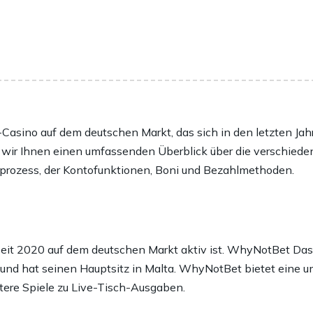
Casino auf dem deutschen Markt, das sich in den letzten Jahre
en wir Ihnen einen umfassenden Überblick über die verschied
gsprozess, der Kontofunktionen, Boni und Bezahlmethoden.
eit 2020 auf dem deutschen Markt aktiv ist.
WhyNotBet
Das
und hat seinen Hauptsitz in Malta. WhyNotBet bietet eine u
itere Spiele zu Live-Tisch-Ausgaben.