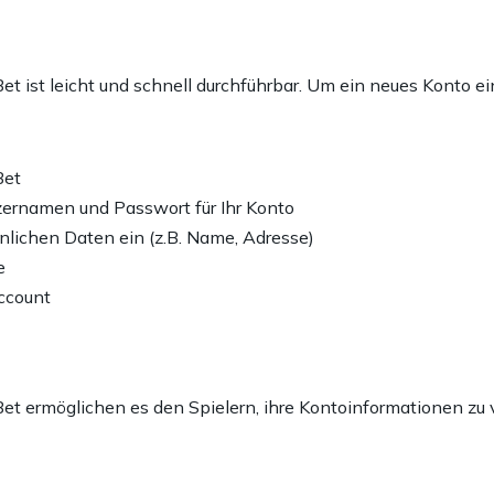
 ist leicht und schnell durchführbar. Um ein neues Konto ein
Bet
ernamen und Passwort für Ihr Konto
önlichen Daten ein (z.B. Name, Adresse)
e
Account
et ermöglichen es den Spielern, ihre Kontoinformationen z