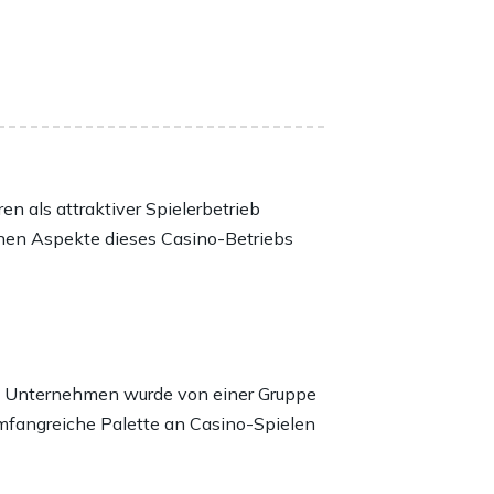
n als attraktiver Spielerbetrieb
enen Aspekte dieses Casino-Betriebs
 Unternehmen wurde von einer Gruppe
mfangreiche Palette an Casino-Spielen