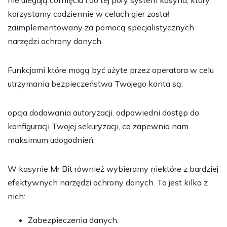
nie ulegają cofnięciu i do tej pory system kasyna, który
korzystamy codziennie w celach gier został
zaimplementowany za pomocą specjalistycznych
narzędzi ochrony danych.
Funkcjami które mogą być użyte przez operatora w celu
utrzymania bezpieczeństwa Twojego konta są:
opcja dodawania autoryzacji. odpowiedni dostęp do
konfiguracji Twojej sekuryzacji, co zapewnia nam
maksimum udogodnień.
W kasynie Mr Bit również wybieramy niektóre z bardziej
efektywnych narzędzi ochrony danych. To jest kilka z
nich:
Zabezpieczenia danych.