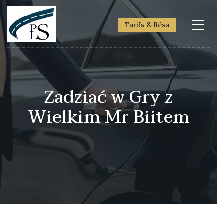
Tarifs & Résa
Zadziać w Gry z
Wielkim Mr Biitem