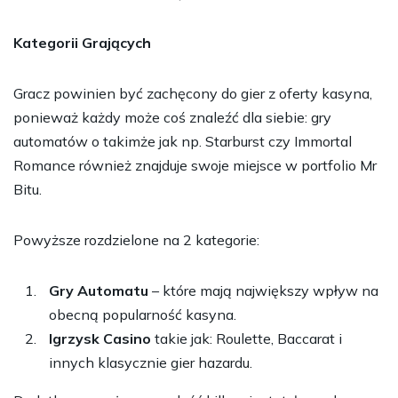
Kategorii Grających
Gracz powinien być zachęcony do gier z oferty kasyna,
ponieważ każdy może coś znaleźć dla siebie: gry
automatów o takimże jak np. Starburst czy Immortal
Romance również znajduje swoje miejsce w portfolio Mr
Bitu.
Powyższe rozdzielone na 2 kategorie:
Gry Automatu
– które mają największy wpływ na
obecną popularność kasyna.
Igrzysk Casino
takie jak: Roulette, Baccarat i
innych klasycznie gier hazardu.