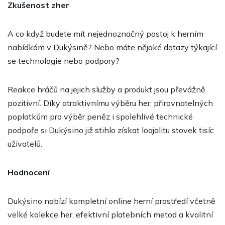
Zkušenost zher
A co když budete mít nejednoznačný postoj k herním
nabídkám v Dukýsině? Nebo máte nějaké dotazy týkající
se technologie nebo podpory?
Reakce hráčů na jejich služby a produkt jsou převážně
pozitivní. Díky atraktivnímu výběru her, přirovnatelných
poplatkům pro výběr peněz i spolehlivé technické
podpoře si Dukýsino již stihlo získat loajalitu stovek tisíc
uživatelů.
Hodnocení
Dukýsino nabízí kompletní online herní prostředí včetně
velké kolekce her, efektivní platebních metod a kvalitní