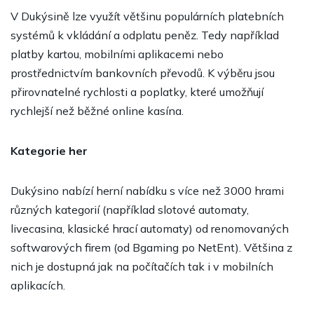
V Dukýsině lze využít většinu populárních platebních
systémů k vkládání a odplatu peněz. Tedy například
platby kartou, mobilními aplikacemi nebo
prostřednictvím bankovních převodů. K výběru jsou
přirovnatelné rychlosti a poplatky, které umožňují
rychlejší než běžné online kasína.
Kategorie her
Dukýsino nabízí herní nabídku s více než 3000 hrami
různých kategorií (například slotové automaty,
livecasina, klasické hrací automaty) od renomovaných
softwarových firem (od Bgaming po NetEnt). Většina z
nich je dostupná jak na počítačích tak i v mobilních
aplikacích.