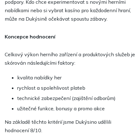
podpory. Kdo chce experimentovat s novými herními
nabídkami nebo si vybrat kasíno pro každodenní hraní,
může na Dukýsině očekávat spoustu zábavy.
Koncepce hodnocení
Celkový výkon herního zařízení a produktových služeb je
skórován následujícími faktory:
kvalita nabídky her
rychlost a spolehlivost plateb
technické zabezpečení (zajištění odborům)
užitečné funkce, bonusy a promo akce
Na základě těchto kritérií jsme Dukýsino udělili
hodnocení 8/10.