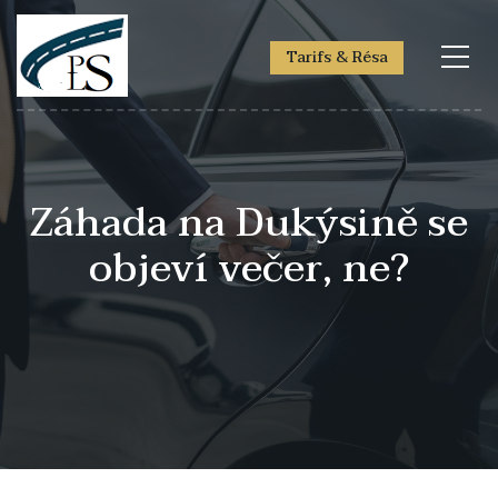
Tarifs & Résa
Záhada na Dukýsině se
objeví večer, ne?