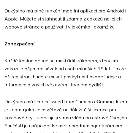
Dukýsino má plně funkční mobilní aplikaci pro Android i
Apple. Můžete si stáhnout ji zdarma z odkazů na jejich
webové stránce a používat ji v jakémkoli okamžiku.
Zabezpečení
Každé kasíno online se musí řídit zákonem, který jim
zakazuje přijímání sázek od osob mladších 18 let. Takže
při registraci budete muset poskytnout osobní údaje a
informace o vašich věkovém i trvalém bydlišti.
Dukýsino má licenci issued from Curacao eGaming, která
je známa jako celosvětově nejdůležitější licence pro
kasinové hry. Licencuje ji sama vláda na ostrově Curaçao.
Součástí je i připojení ke mezinárodním agenturám pro