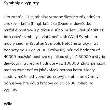
Symboly a výplaty
Hra zahŕňa 11 symbolov vrátane šiestich základných
znakov – kráľa (King), králičku (Queen), dievčatko,
mužské postavy s piálkou a súboj príšer. Existujú taktiež
bonusové symboly – zlatý peňazok (Wild Symbol) a
modrý siedmy (Scatter Symbol). Peťačné znaky majú
hodnoty od 10 do 2000, kráľovský pár má hodnotu až
40000, mužská postava s piálkou stojí až 30000 a štyria
dievčatá majú jednu hodnotu – až 100000. Zlatý peňazok
možno zamenať za jakákolvek hernou kartu. Modrý
siedmy môže aktivovať bonusový okruh a pri výhre v
bónusovej hre dáva hráčovi od 10 do 30 volieb na
výplaty.
Wildi