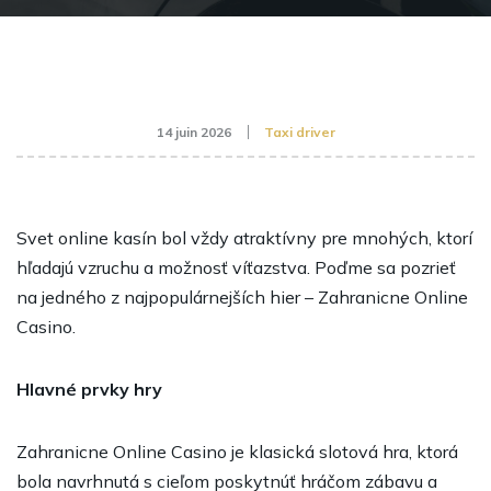
14 juin 2026
Taxi driver
Svet online kasín bol vždy atraktívny pre mnohých, ktorí
hľadajú vzruchu a možnosť víťazstva. Poďme sa pozrieť
na jedného z najpopulárnejších hier – Zahranicne Online
Casino.
Hlavné prvky hry
Zahranicne Online Casino je klasická slotová hra, ktorá
bola navrhnutá s cieľom poskytnúť hráčom zábavu a