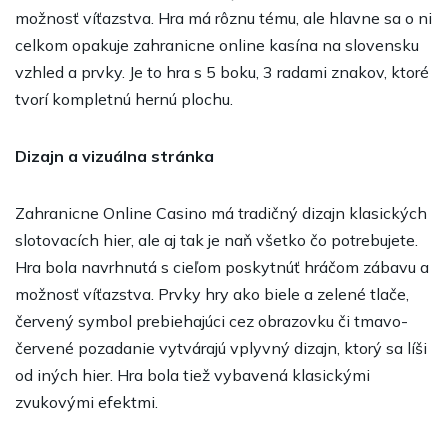
možnosť víťazstva. Hra má rôznu tému, ale hlavne sa o ni
celkom opakuje
zahranicne online kasína na slovensku
vzhled a prvky. Je to hra s 5 boku, 3 radami znakov, ktoré
tvorí kompletnú hernú plochu.
Dizajn a vizuálna stránka
Zahranicne Online Casino má tradičný dizajn klasických
slotovacích hier, ale aj tak je naň všetko čo potrebujete.
Hra bola navrhnutá s cieľom poskytnúť hráčom zábavu a
možnosť víťazstva. Prvky hry ako biele a zelené tlače,
červený symbol prebiehajúci cez obrazovku či tmavo-
červené pozadanie vytvárajú vplyvný dizajn, ktorý sa líši
od iných hier. Hra bola tiež vybavená klasickými
zvukovými efektmi.